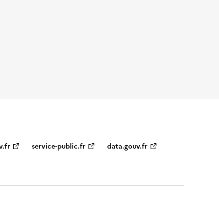
v.fr
service-public.fr
data.gouv.fr