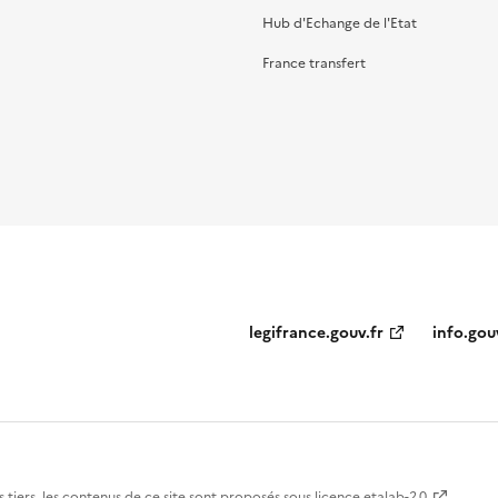
Hub d'Echange de l'Etat
France transfert
legifrance.gouv.fr
info.gou
 tiers, les contenus de ce site sont proposés sous
licence etalab-2.0