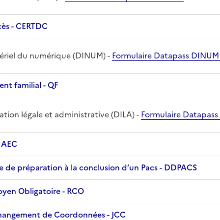
Certificats de Décès - CERTDC
tériel du numérique (DINUM) -
Formulaire Datapass DINUM
Collecte du quotient familial - QF
ation légale et administrative (DILA) -
Formulaire Datapass
Acte d’État Civil - AEC
Démarche en ligne de préparation à la conclusion d’un Pacs - DDPACS
Recensement Citoyen Obligatoire - RCO
Déclaration de Changement de Coordonnées - JCC